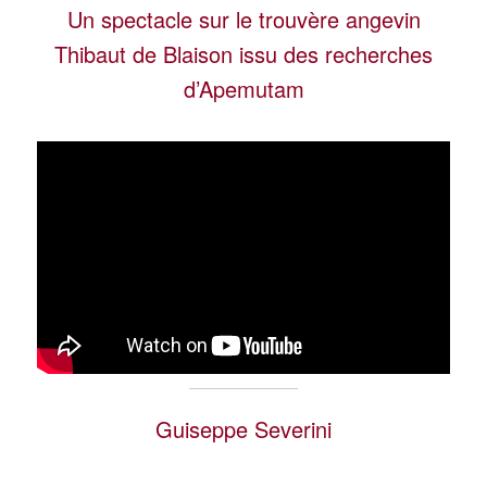
Un spectacle sur le trouvère angevin
Thibaut de Blaison issu des recherches
d’Apemutam
Guiseppe Severini