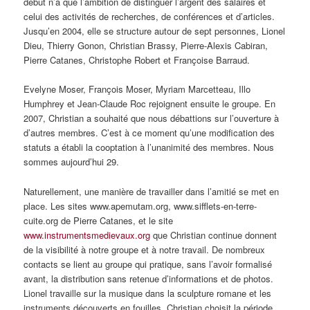
début n’a que l’ambition de distinguer l’argent des salaires et
celui des activités de recherches, de conférences et d’articles.
Jusqu’en 2004, elle se structure autour de sept personnes, Lionel
Dieu, Thierry Gonon, Christian Brassy, Pierre-Alexis Cabiran,
Pierre Catanes, Christophe Robert et Françoise Barraud.
Evelyne Moser, François Moser, Myriam Marcetteau, Illo
Humphrey et Jean-Claude Roc rejoignent ensuite le groupe. En
2007, Christian a souhaité que nous débattions sur l’ouverture à
d’autres membres. C’est à ce moment qu’une modification des
statuts a établi la cooptation à l’unanimité des membres. Nous
sommes aujourd’hui 29.
Naturellement, une manière de travailler dans l’amitié se met en
place. Les sites www.apemutam.org, www.sifflets-en-terre-
cuite.org de Pierre Catanes, et le site
www.instrumentsmedievaux.org
que Christian continue donnent
de la visibilité à notre groupe et à notre travail. De nombreux
contacts se lient au groupe qui pratique, sans l’avoir formalisé
avant, la distribution sans retenue d’informations et de photos.
Lionel travaille sur la musique dans la sculpture romane et les
instruments découverts en fouilles, Christian choisit la période