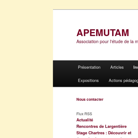
Aller
Aller
au
au
contenu
contenu
APEMUTAM
principal
secondaire
Association pour l'étude de la 
Menu
Présentation
Articles
In
principal
Expositions
Actions pédago
Nous contacter
Flux RSS
Actualité
Rencontres de Largentière
Stage Chartres : Découvrir et