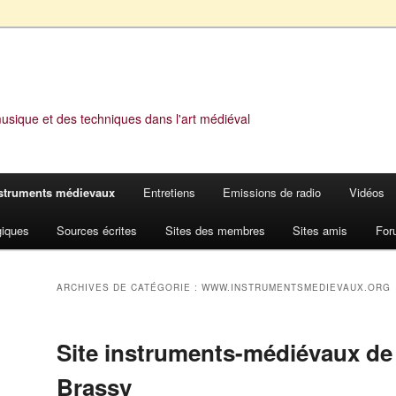
musique et des techniques dans l'art médiéval
struments médievaux
Entretiens
Emissions de radio
Vidéos
giques
Sources écrites
Sites des membres
Sites amis
For
ARCHIVES DE CATÉGORIE :
WWW.INSTRUMENTSMEDIEVAUX.ORG
Site instruments-médiévaux de 
Brassy