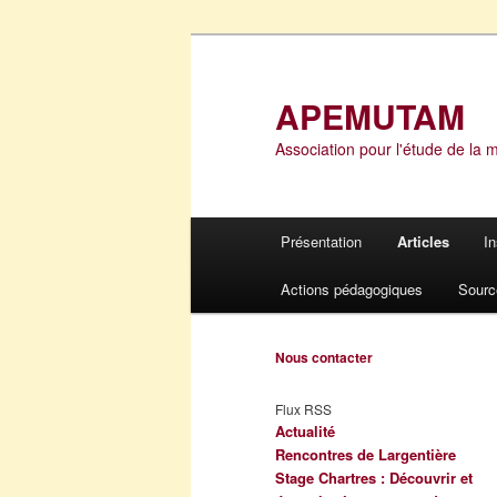
Aller
Aller
au
au
contenu
contenu
APEMUTAM
principal
secondaire
Association pour l'étude de la 
Menu
Présentation
Articles
I
principal
Actions pédagogiques
Sourc
Nous contacter
Flux RSS
Actualité
Rencontres de Largentière
Stage Chartres : Découvrir et