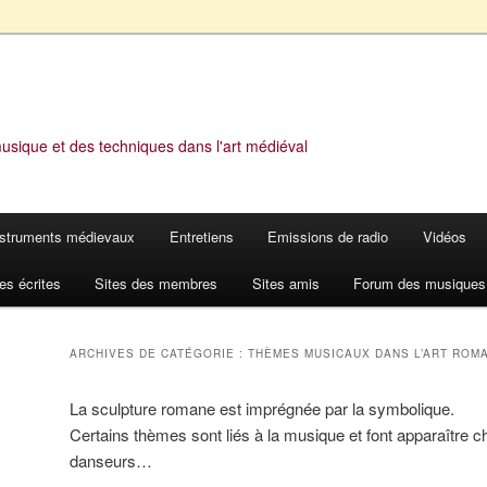
musique et des techniques dans l'art médiéval
nstruments médievaux
Entretiens
Emissions de radio
Vidéos
es écrites
Sites des membres
Sites amis
Forum des musiques
ARCHIVES DE CATÉGORIE :
THÈMES MUSICAUX DANS L’ART ROM
La sculpture romane est imprégnée par la symbolique.
Certains thèmes sont liés à la musique et font apparaître c
danseurs…