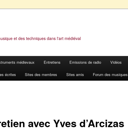
musique et des techniques dans l'art médiéval
struments médievaux
Entretiens
Emissions de radio
Vidéos
es écrites
Sites des membres
Sites amis
Forum des musiques
retien avec Yves d’Arcizas