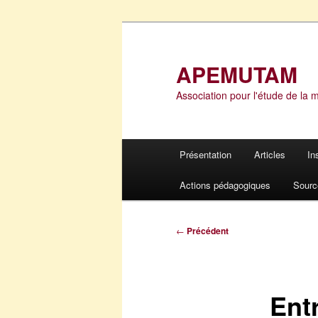
Aller
au
contenu
APEMUTAM
principal
Association pour l'étude de la 
Menu
Présentation
Articles
In
principal
Actions pédagogiques
Sourc
Navigation
←
Précédent
des
articles
Ent