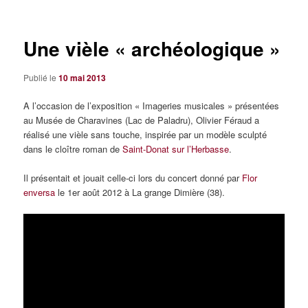
articles
Une vièle « archéologique »
Publié le
10 mai 2013
A l’occasion de l’exposition « Imageries musicales » présentées
au Musée de Charavines (Lac de Paladru), Olivier Féraud a
réalisé une vièle sans touche, inspirée par un modèle sculpté
dans le cloître roman de
Saint-Donat sur l’Herbasse
.
Il présentait et jouait celle-ci lors du concert donné par
Flor
enversa
le 1er août 2012 à La grange Dimière (38).